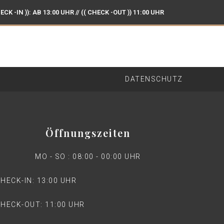
ECK -IN )): AB 13:00 UHR // (( CHECK -OUT )) 11:00 UHR
G UND GENUSS IN HAMBURG BRAMFELD
DATENSCHUTZ
Öffnungszeiten
MO - SO : 08:00 - 00:00 UHR
HECK-IN: 13:00 UHR
HECK-OUT: 11:00 UHR