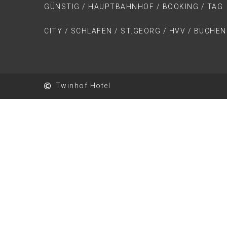
GÜNSTIG / HAUPTBAHNHOF / BOOKING / TAG
CITY / SCHLAFEN / ST.GEORG / HVV / BUCHEN
Twinhof Hotel