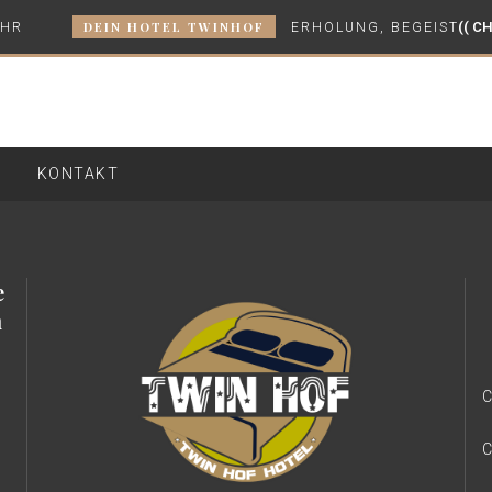
DEIN HOTEL TWINHOF
(( CH
UHR
ERHOLUNG, BEGEISTERUN
KONTAKT
e
h
C
C